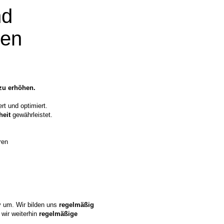
nd
men
 zu erhöhen.
rt und optimiert.
heit
gewährleistet.
ren
v um. Wir bilden uns
regelmäßig
 wir weiterhin
regelmäßige